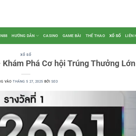
IN88
HƯỚNG DẪN
CASINO
GAME BÀI
THỂ THAO
XỔ SỐ
LIÊN 
XỔ SỐ
– Khám Phá Cơ hội Trúng Thưởng Lớn
NG VÀO
THÁNG 5 27, 2025
BỞI
SEO