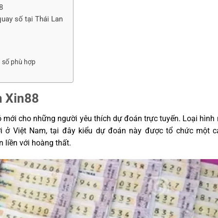
8
uay số tại Thái Lan
n số phù hợp
n Xin88
 mới cho những người yêu thích dự đoán trực tuyến. Loại hình
i ở Việt Nam, tại đây kiểu dự đoán này được tổ chức một c
liền với hoàng thất.