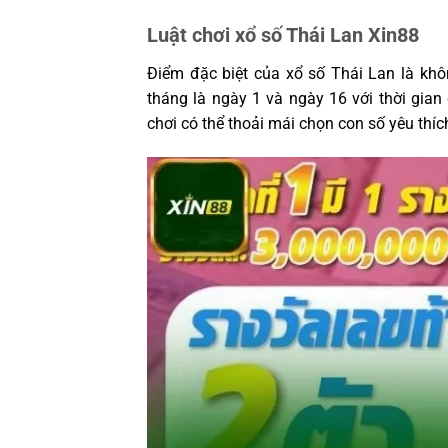
Luật chơi xổ số Thái Lan Xin88
Điểm đặc biệt của xổ số Thái Lan là khô
tháng là ngày 1 và ngày 16 với thời gian
chơi có thể thoải mái chọn con số yêu thí