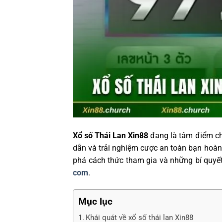
Xổ số Thái Lan Xin88
đang là tâm điểm chú
dẫn và trải nghiệm cược an toàn bạn hoàn
phá cách thức tham gia và những bí quyết 
com
.
Mục lục
Khái quát về xổ số thái lan Xin88