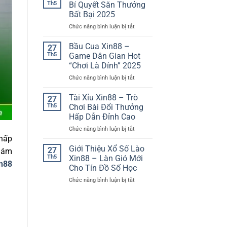
Xin88
Th5
Bí Quyết Săn Thưởng
–
Bất Bại 2025
Sản
Chức năng bình luận bị tắt
ở
Phẩm
Xóc
Game
Đĩa
Bài
Bầu Cua Xin88 –
27
Xin88
Khuấy
Th5
Game Dân Gian Hot
–
Đảo
“Chơi Là Dính” 2025
Top
Thị
Chức năng bình luận bị tắt
ở
3
Trường
Bầu
Bí
Cua
Quyết
Tài Xỉu Xin88 – Trò
27
Xin88
Săn
Th5
Chơi Bài Đổi Thưởng
–
Thưởng
Hấp Dẫn Đỉnh Cao
Game
Bất
Chức năng bình luận bị tắt
ở
Dân
Bại
 hấp
Tài
Gian
2025
Xỉu
Hot
Giới Thiệu Xổ Số Lào
27
Khám
Xin88
“Chơi
Th5
Xin88 – Làn Gió Mới
n88
–
Là
Cho Tín Đồ Số Học
Trò
Dính”
Chức năng bình luận bị tắt
ở
Chơi
2025
Giới
Bài
Thiệu
Đổi
Xổ
Thưởng
Số
Hấp
Lào
Dẫn