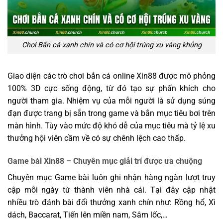
Chơi Bắn cá xanh chín và có cơ hội trúng xu vàng khủng
Giao diện các trò chơi bắn cá online Xin88 được mô phỏng
100% 3D cực sống động, từ đó tạo sự phấn khích cho
người tham gia. Nhiệm vụ của mỗi người là sử dụng súng
đạn được trang bị sẵn trong game và bắn mục tiêu bơi trên
màn hình. Tùy vào mức độ khó dễ của mục tiêu mà tỷ lệ xu
thưởng hội viên cầm về có sự chênh lệch cao thấp.
Game bài Xin88 – Chuyên mục giải trí được ưa chuộng
Chuyên mục Game bài luôn ghi nhận hàng ngàn lượt truy
cập mỗi ngày từ thành viên nhà cái. Tại đây cập nhật
nhiều trò đánh bài đổi thưởng xanh chín như: Rồng hổ, Xì
dách, Baccarat, Tiến lên miền nam, Sâm lốc,…