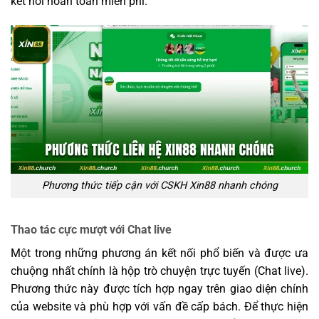
kết nối hoàn toàn miễn phí.
Phương thức tiếp cận với CSKH Xin88 nhanh chóng
Thao tác cực mượt với Chat live
Một trong những phương án kết nối phổ biến và được ưa
chuộng nhất chính là hộp trò chuyện trực tuyến (Chat live).
Phương thức này được tích hợp ngay trên giao diện chính
của website và phù hợp với vấn đề cấp bách. Để thực hiện