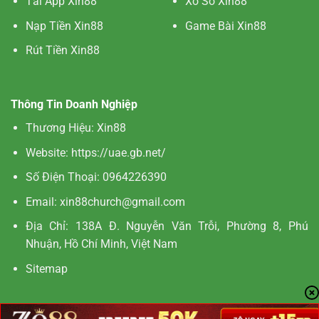
Tải App Xin88
Xổ Số Xin88
Nạp Tiền Xin88
Game Bài Xin88
Rút Tiền Xin88
Thông Tin Doanh Nghiệp
Thương Hiệu:
Xin88
Website:
https://uae.gb.net/
Số Điện Thoại:
0964226390
Email:
xin88church@gmail.com
Địa Chỉ:
138A Đ. Nguyễn Văn Trỗi, Phường 8, Phú
Nhuận, Hồ Chí Minh, Việt Nam
Sitemap