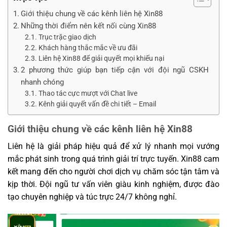
Giới thiệu chung về các kênh liên hệ Xin88
Những thời điểm nên kết nối cùng Xin88
Trục trặc giao dịch
Khách hàng thắc mắc về ưu đãi
Liên hệ Xin88 để giải quyết mọi khiếu nại
2 phương thức giúp bạn tiếp cận với đội ngũ CSKH
nhanh chóng
Thao tác cực mượt với Chat live
Kênh giải quyết vấn đề chi tiết – Email
Giới thiệu chung về các kênh liên hệ Xin88
Liên hệ là giải pháp hiệu quả để xử lý nhanh mọi vướng
mắc phát sinh trong quá trình giải trí trực tuyến. Xin88 cam
kết mang đến cho người chơi dịch vụ chăm sóc tận tâm và
kịp thời. Đội ngũ tư vấn viên giàu kinh nghiệm, được đào
tạo chuyên nghiệp và túc trực 24/7 không nghỉ.