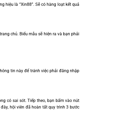
ng hiệu là “Xin88”. Sẽ có hàng loạt kết quả
 trang chủ. Biểu mẫu sẽ hiện ra và bạn phải
hông tin này để tránh việc phải đăng nhập
g có sai sót. Tiếp theo, bạn bấm vào nút
ây, hội viên đã hoàn tất quy trình 3 bước