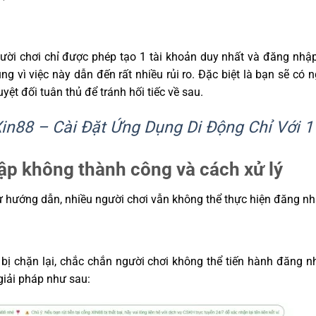
gười chơi chỉ được phép tạo 1 tài khoản duy nhất và đăng nhậ
g vì việc này dẫn đến rất nhiều rủi ro. Đặc biệt là bạn sẽ có 
ệt đối tuân thủ để tránh hối tiếc về sau.
Xin88 – Cài Đặt Ứng Dụng Di Động Chỉ Với 
hập không thành công và cách xử lý
 hướng dẫn, nhiều người chơi vẫn không thể thực hiện đăng nhậ
bị chặn lại, chắc chắn người chơi không thể tiến hành đăng n
giải pháp như sau: