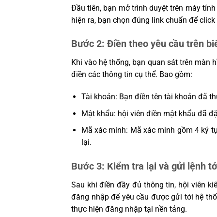
Đầu tiên, bạn mở trình duyệt trên máy tính
hiện ra, bạn chọn đúng link chuẩn để click
Bước 2: Điền theo yêu cầu trên b
Khi vào hệ thống, bạn quan sát trên màn hì
điền các thông tin cụ thể. Bao gồm:
Tài khoản: Bạn điền tên tài khoản đã th
Mật khẩu: hội viên điền mật khẩu đã đặt
Mã xác minh: Mã xác minh gồm 4 ký tự 
lại.
Bước 3: Kiểm tra lại và gửi lệnh t
Sau khi điền đầy đủ thông tin, hội viên k
đăng nhập để yêu cầu được gửi tới hệ thố
thực hiện đăng nhập tại nền tảng.