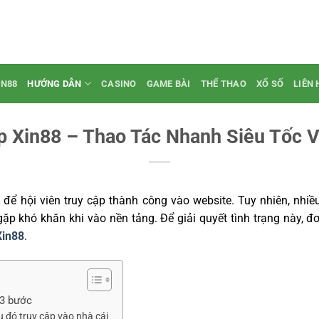
IN88
HƯỚNG DẪN
CASINO
GAME BÀI
THỂ THAO
XỔ SỐ
LIÊN 
 Xin88 – Thao Tác Nhanh Siêu Tốc 
để hội viên truy cập thành công vào website. Tuy nhiên, nhi
ặp khó khăn khi vào nền tảng. Để giải quyết tình trạng này, đ
Xin88
.
 3 bước
u đó truy cập vào nhà cái