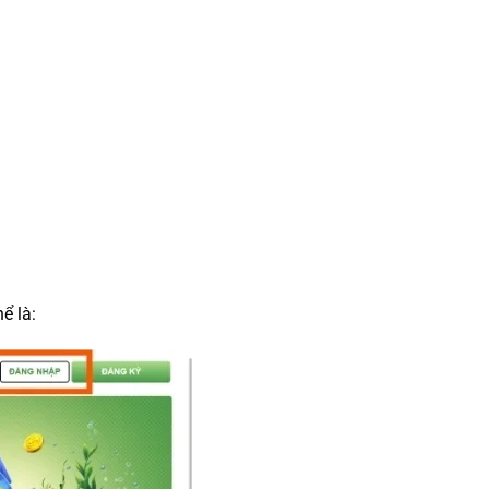
ể là: