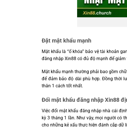
Đặt mật khẩu mạnh
Mật khẩu là “ổ khóa” bảo vệ tài khoản ga
đăng nhập Xin88 có đủ độ mạnh để giảm t
Mật khẩu mạnh thường phải bao gồm chữ vi
để đảm bảo độ dài phù hợp. Đồng thời l
thân 1 cách tốt nhất.
Đổi mật khẩu đăng nhập Xin88 đị
Việc đổi mật khẩu đăng nhập nhà cái định
kỳ 3 tháng 1 lần. Như vậy, mọi người có t
cho những kẻ xấu thực hiện đánh cắp dữ l