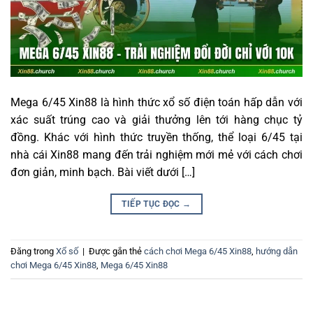
Mega 6/45 Xin88 là hình thức xổ số điện toán hấp dẫn với
xác suất trúng cao và giải thưởng lên tới hàng chục tỷ
đồng. Khác với hình thức truyền thống, thể loại 6/45 tại
nhà cái Xin88 mang đến trải nghiệm mới mẻ với cách chơi
đơn giản, minh bạch. Bài viết dưới […]
TIẾP TỤC ĐỌC
→
Đăng trong
Xổ số
|
Được gắn thẻ
cách chơi Mega 6/45 Xin88
,
hướng dẫn
chơi Mega 6/45 Xin88
,
Mega 6/45 Xin88