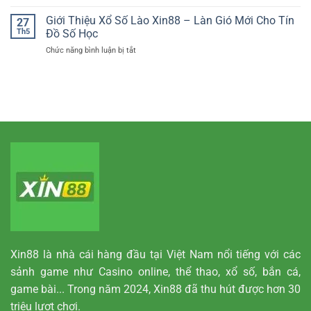
Tài
Dân
Bất
Xỉu
Giới Thiệu Xổ Số Lào Xin88 – Làn Gió Mới Cho Tín
Gian
27
Bại
Xin88
Hot
Th5
Đồ Số Học
2025
–
“Chơi
Chức năng bình luận bị tắt
ở
Trò
Là
Giới
Chơi
Dính”
Thiệu
Bài
2025
Xổ
Đổi
Số
Thưởng
Lào
Hấp
Xin88
Dẫn
–
Đỉnh
Làn
Cao
Gió
Mới
Cho
Tín
Đồ
Số
Học
Xin88
là nhà cái hàng đầu tại Việt Nam nổi tiếng với các
sảnh game như Casino online, thể thao, xổ số, bắn cá,
game bài... Trong năm 2024, Xin88 đã thu hút được hơn 30
triệu lượt chơi.