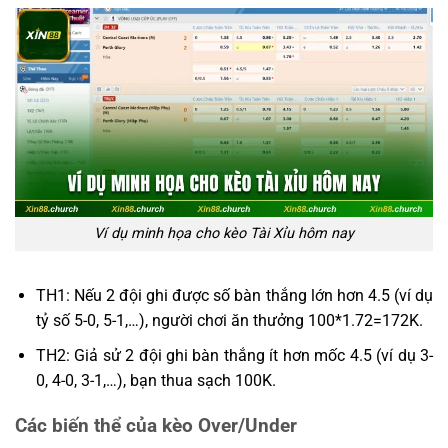
Ví dụ minh họa cho kèo Tài Xỉu hôm nay
TH1: Nếu 2 đội ghi được số bàn thắng lớn hơn 4.5 (ví dụ
tỷ số 5-0, 5-1,…), người chơi ăn thưởng 100*1.72=172K.
TH2: Giả sử 2 đội ghi bàn thắng ít hơn mốc 4.5 (ví dụ 3-
0, 4-0, 3-1,…), bạn thua sạch 100K.
Các biến thể của kèo Over/Under