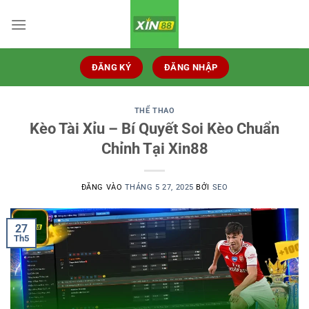
Bỏ
qua
nội
dung
ĐĂNG KÝ
ĐĂNG NHẬP
THỂ THAO
Kèo Tài Xỉu – Bí Quyết Soi Kèo Chuẩn
Chỉnh Tại Xin88
ĐĂNG VÀO
THÁNG 5 27, 2025
BỞI
SEO
27
Th5