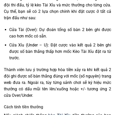
đội thi đấu, tỷ lệ kèo Tài Xỉu và mức thưởng cho từng cửa.
Cụ thể, bạn sẽ có 2 lựa chọn chính khi đặt cược ở tất cả
trận đấu như sau:
Cửa Tài (Over): Dự đoán tổng số bàn 2 bên ghi được
cao hơn mốc có sẵn.
Cửa Xỉu (Under – U): Đặt cược vào kết quả 2 bên ghi
được số bàn thắng thấp hơn mốc Kèo Tài Xỉu đặt ra từ
trước.
Thành viên lưu ý trường hợp hòa tiền xảy ra khi kết quả 2
đội ghi được số bàn thắng đúng với mốc (số nguyên) trang
web đưa ra. Ngoài ra, tùy từng sảnh chơi sẽ ký hiệu mức
thưởng có dấu mũi tên lên/xuống hoặc +/- tương ứng 2
cửa Over/Under.
Cách tính tiền thưởng