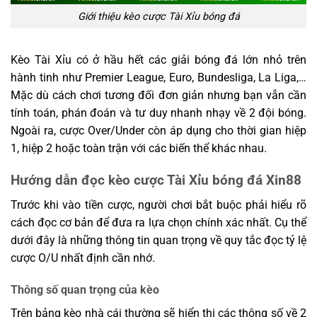
Giới thiệu kèo cược Tài Xỉu bóng đá
Kèo Tài Xỉu có ở hầu hết các giải bóng đá lớn nhỏ trên
hành tinh như Premier League, Euro, Bundesliga, La Liga,…
Mặc dù cách chơi tương đối đơn giản nhưng bạn vẫn cần
tính toán, phán đoán và tư duy nhanh nhạy về 2 đội bóng.
Ngoài ra, cược Over/Under còn áp dụng cho thời gian hiệp
1, hiệp 2 hoặc toàn trận với các biến thể khác nhau.
Hướng dẫn đọc kèo cược Tài Xỉu bóng đá Xin88
Trước khi vào tiền cược, người chơi bắt buộc phải hiểu rõ
cách đọc cơ bản để đưa ra lựa chọn chính xác nhất. Cụ thể
dưới đây là những thông tin quan trọng về quy tắc đọc tỷ lệ
cược O/U nhất định cần nhớ.
Thông số quan trọng của kèo
Trên bảng kèo nhà cái thường sẽ hiển thị các thông số về 2