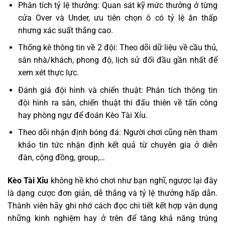
Phân tích tỷ lệ thưởng: Quan sát kỹ mức thưởng ở từng
cửa Over và Under, ưu tiên chọn ô có tỷ lệ ăn thấp
nhưng xác suất thắng cao.
Thống kê thông tin về 2 đội: Theo dõi dữ liệu về cầu thủ,
sân nhà/khách, phong độ, lịch sử đối đầu gần nhất để
xem xét thực lực.
Đánh giá đội hình và chiến thuật: Phân tích thông tin
đội hình ra sân, chiến thuật thi đấu thiên về tấn công
hay phòng ngự để đoán Kèo Tài Xỉu.
Theo dõi nhận định bóng đá: Người chơi cũng nên tham
khảo tin tức nhận định kết quả từ chuyên gia ở diễn
đàn, cộng đồng, group,…
Kèo Tài Xỉu
không hề khó chơi như bạn nghĩ, ngược lại đây
là dạng cược đơn giản, dễ thắng và tỷ lệ thưởng hấp dẫn.
Thành viên hãy ghi nhớ cách đọc chi tiết kết hợp vận dụng
những kinh nghiệm hay ở trên để tăng khả năng trúng